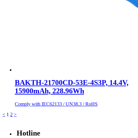
BAKTH-21700CD-53E-4S3P, 14.4V,
15900mAh, 228.96Wh
Comply with IEC62133 / UN38.3 / RoHS
<
1
2
>
Hotline