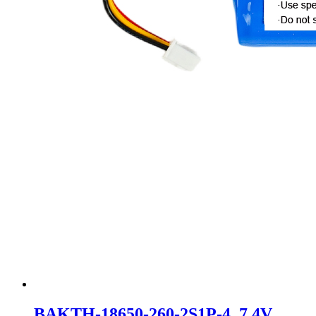
BAKTH-18650-260-2S1P-4, 7.4V,