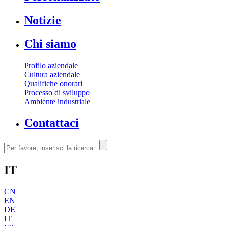
Notizie
Chi siamo
Profilo aziendale
Cultura aziendale
Qualifiche onorari
Processo di sviluppo
Ambiente industriale
Contattaci
IT
CN
EN
DE
IT